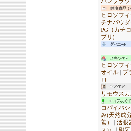
パンブラッ
ヒロソフィ
チナパウダ
PG（カチ
プリ)
ヒロソフィ
オイル
|
プ
ロ
リモウスカ
コパイバシ
み(天然成
善）
|
活眼器
ス)』
|
磁気