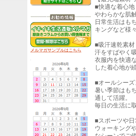
■快適な着心地
やわらかな肌
日常生活はも
キングなど様
■吸汗速乾素材
メルマガサンプルはこちら
汗をすばやく
衣服内を快適
した着心地が
■オールシーズ
暑い季節はも
通して活躍。
毎日の生活に
■スポーツや日
ウォーキング
なシーンでご