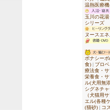
温熱医療機
玉川の花湯
シリーズ
ヌースエネ
ボナシーボ
食)
|
プロベ
療法食・サ
栄養食・サ
ル(犬用無
シグネチャ
（犬猫用サ
エル(各種ケ
(猫砂)
|
コ