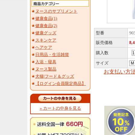
ヌースのサプリメント
健康食品(1)
健康食品(2)
健康グッズ
型番
90
スキンケア
販売価格
8,
ヘアケア
購入数
日用品・生活雑貨
入浴・寝具
サイズ
ヌース製品
お支払い方
犬猫|フード＆グッズ
【ログイン会員限定商品】
» カートの中身を見る