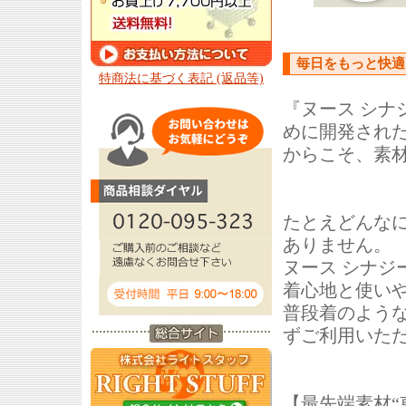
毎日をもっと快適
特商法に基づく表記 (返品等)
『ヌース シ
めに開発され
からこそ、素
たとえどんな
ありません。
ヌース シナ
着心地と使い
普段着のよう
ずご利用いた
【最先端素材“