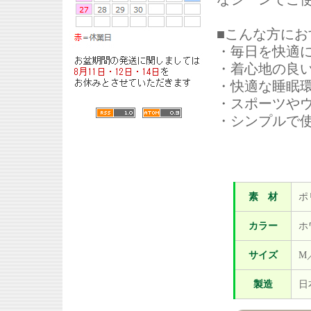
■こんな方にお
・毎日を快適
・着心地の良
・快適な睡眠
・スポーツや
・シンプルで
素 材
ポ
カラー
ホ
サイズ
M
製造
日