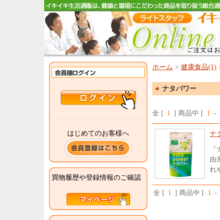
ホーム
>
健康食品(1)
ナタパワー
全 [
1
] 商品中 [
1
-
はじめてのお客様へ
ナ
『
由
れ
買物履歴や登録情報のご確認
全 [
1
] 商品中 [
1
-