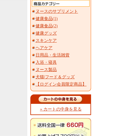
ヌースのサプリメント
健康食品(1)
健康食品(2)
健康グッズ
スキンケア
ヘアケア
日用品・生活雑貨
入浴・寝具
ヌース製品
犬猫|フード＆グッズ
【ログイン会員限定商品】
» カートの中身を見る