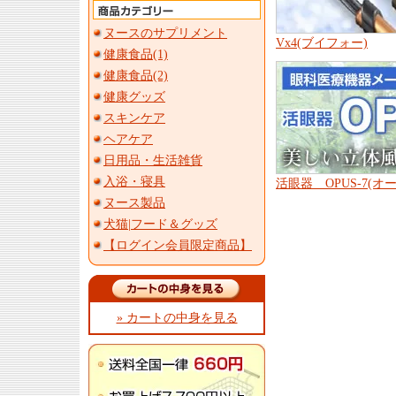
ヌースのサプリメント
Vx4(ブイフォー)
健康食品(1)
健康食品(2)
健康グッズ
スキンケア
ヘアケア
日用品・生活雑貨
入浴・寝具
活眼器 OPUS-7(
ヌース製品
犬猫|フード＆グッズ
【ログイン会員限定商品】
» カートの中身を見る